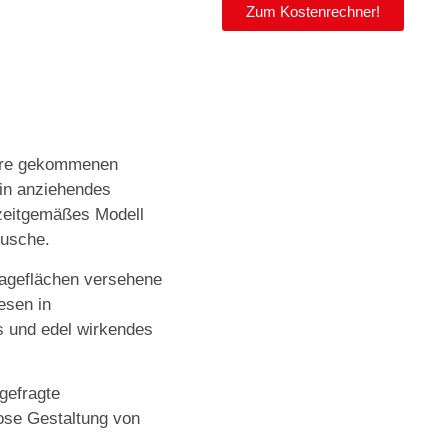
Zum Kostenrechner!
Jahre gekommenen
ein anziehendes
 zeitgemäßes Modell
Dusche.
lageflächen versehene
esen in
es und edel wirkendes
gefragte
ose Gestaltung von