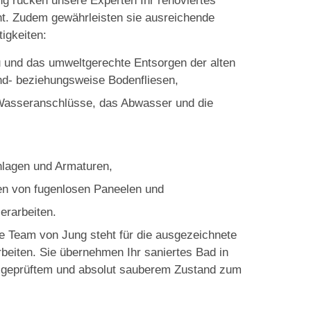
ng rücken unsere Experten Ihr renoviertes
ht. Zudem gewährleisten sie ausreichende
igkeiten:
und das umweltgerechte Entsorgen der alten
nd- beziehungsweise Bodenfliesen,
ie Wasseranschlüsse, das Abwasser und die
nlagen und Armaturen,
gen von fugenlosen Paneelen und
erarbeiten.
e Team von Jung steht für die ausgezeichnete
rbeiten. Sie übernehmen Ihr saniertes Bad in
d geprüftem und absolut sauberem Zustand zum