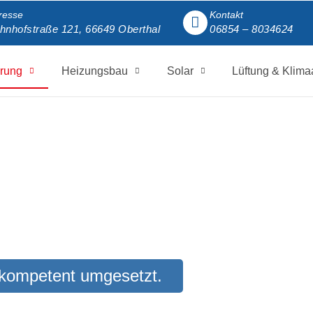
resse
Kontakt
hnhofstraße 121, 66649 Oberthal
06854 – 8034624
rung
Heizungsbau
Solar
Lüftung & Klima
& kompetent umgesetzt.