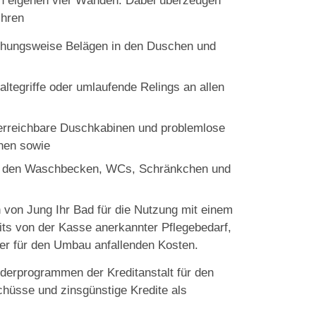
n eigenen vier Wänden. Dabei überzeugen
ihren
ehungsweise Belägen in den Duschen und
altegriffe oder umlaufende Relings an allen
 erreichbare Duschkabinen und problemlose
nen sowie
r den Waschbecken, WCs, Schränkchen und
 von Jung Ihr Bad für die Nutzung mit einem
eits von der Kasse anerkannter Pflegebedarf,
der für den Umbau anfallenden Kosten.
erprogrammen der Kreditanstalt für den
chüsse und zinsgünstige Kredite als