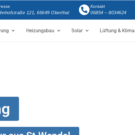
resse
Kontakt
hnhofstraße 121, 66649 Oberthal
06854 – 8034624
rung
Heizungsbau
Solar
Lüftung & Klima
ng