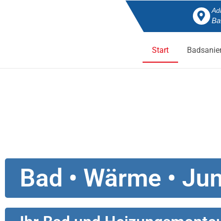
Ad
Ba
Start
Badsanie
Bad • Wärme • Ju