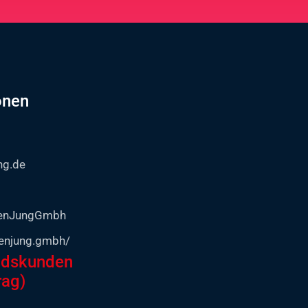
onen
ng.de
tenJungGmbh
enjung.gmbh/
ndskunden
rag)